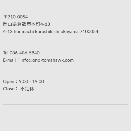
〒710-0054
岡山県倉敷市本町4-13
4-13 honmachi kurashikishi okayama 7100054
Tel:086-486-5840
E-mail：info@ono-tomahawk.com
Open：9:00 - 19:00
Close： 不定休