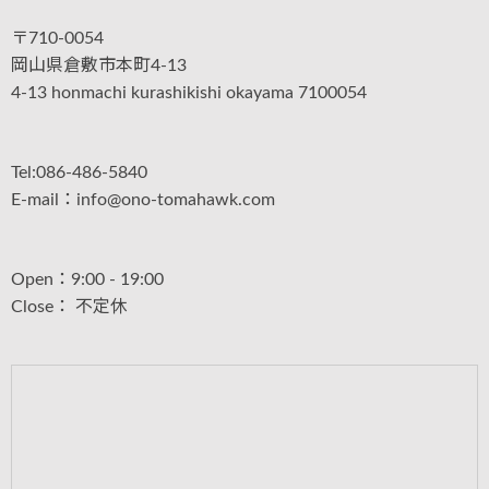
〒710-0054
岡山県倉敷市本町4-13
4-13 honmachi kurashikishi okayama 7100054
Tel:086-486-5840
E-mail：info@ono-tomahawk.com
Open：9:00 - 19:00
Close： 不定休